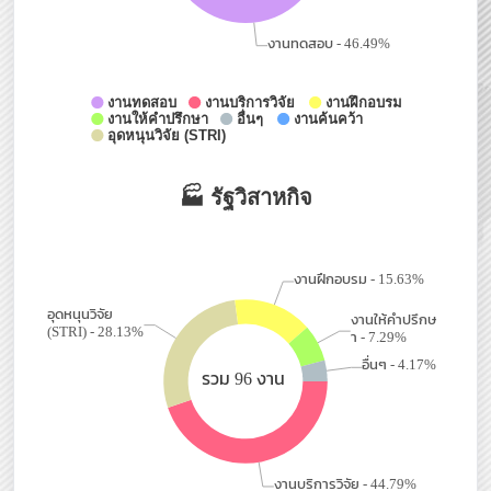
ภฌิดาพร เทพวงษ์
โทร.2305
สถาบันนวัตกรรมเทคโนโลยีไทย-ฝรั่งเศส (TFII)
ปิยะวัฒน์ เพ็ชรชู
สำนักคอมพิวเตอร์และเทคโนโลยีสารสนเทศ (ICIT)
กนก บุญพันธ์จันที
โทร.2207
สำนักงานอธิการบดี (OP)
ภัสชาธร พวงลูกอิน
ชาตรี ธนูศิลป์
โทร.5604
กนกวรรณ จิตต์งามขำ
โทร.2512
อันวิดา ทีฆทรัพย์
โทร.2512