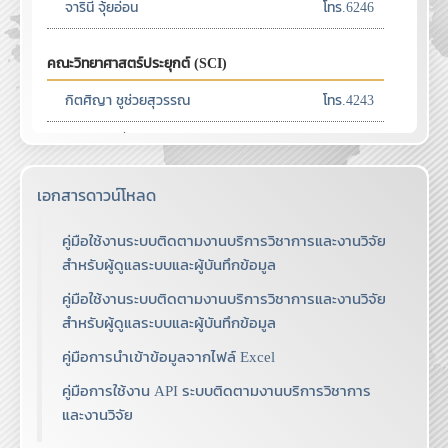
คณะวิทยาศาสตร์ประยุกต์ (SCI)
กิตศิญา ชูช่วยสุวรรณ
โทร.4243
นรศิลป์ ชูชื่น
ชัชวาล สิงหะพล
โทร.2190
เอกสารดาวน์โหลด
ปัณณ์รียา ขำคง
โทร.4903
คู่มือใช้งานระบบติดตามงานบริการวิชาการและงานวิจัย
นนชณัต ฉัตรภูติ
โทร.4444
สำหรับผู้ดูแลระบบและผู้บันทึกข้อมูล
สุธินนท์ พัชรัชต์วิรากุล
โทร.4235
คู่มือใช้งานระบบติดตามงานบริการวิชาการและงานวิจัย
สำหรับผู้ดูแลระบบและผู้บันทึกข้อมูล
คณะอุตสาหกรรมเกษตรดิจิทัล (AIT)
คู่มือการนำเข้าข้อมูลจากไฟล์ Excel
วิเชียร ศรีวิชัย
โทร.7926
คู่มือการใช้งาน API ระบบติดตามงานบริการวิชาการ
และงานวิจัย
สายฝน สีกานนท์
โทร.7933