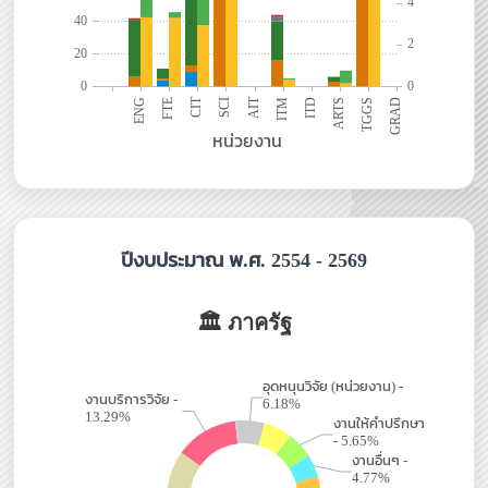
ชลธิชา คล้ายเปรม
โทร.2811
คณะพัฒนาธุรกิจและอุตสาหกรรม (BID)
ปัณรส โตสกุล
โทร.3816
พัฒนพงษ์ วงษ์สุวรรณ
โทร.3819
ภาวิณี เขมา
โทร.3812
ปีงบประมาณ พ.ศ. 2554 - 2569
คณะบริหารธุรกิจและอุตสาหกรรมบริการ (BAS)
ศศิกานต์ ศรีคุ้มเก่า
โทร.7519
ปาริฉัตร ประเสริฐประศาสน์
โทร.7515
อุทยานเทคโนโลยี มจพ. (TP)
รมณ เปรมวดีภัชกุล
โทร.2283