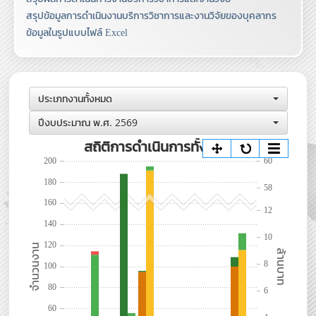
สรุปข้อมูลการดำเนินงานบริการวิชาการและงานวิจัยของบุคลากร
คณะวิศวกรรมศาสตร์และเทคโนโลยี (EAT)
ข้อมูลในรูปแบบไฟล์ Excel
ฐณิชชารีย์ สังฆรักษ์
โทร.5308
ณิขนันทน์ หร่องคำภา
โทร.5317
ประเภทงานทั้งหมด
คณะวิทยาศาสตร์ พลังงานและสิ่งแวดล้อม (SCIEE)
ปีงบประมาณ พ.ศ. 2569
อภิคม บุญกิจโกศล
โทร.5427
นพมาศ สมบัติสุทธิเวช
โทร.5400
คณะบริหารธุรกิจ (FBA)
ชัชชญา ยิ้มแฉล้ม
โทร.5507
วิทยาลัยนานาชาติ (IC)
ศุลิฎา อินทรวิเชียร
โทร.2811