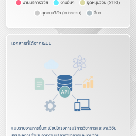
วันศิริ เจาตระกูล
โทร.3507
นิภาพร ธรรมชูเชาวรัตน์
โทร.3534
ศิริอรพิมพ์ สัณหจันทร์
โทร.3508
พรภิรมย์ แก้วมีแสง
โทร.3537
เอกสารที่ได้จากระบบ
บัณฑิตวิทยาลัยวิศวกรรมศาสตร์นานาชาติสิรินธร ไทย-
เยอรมัน (TGGS)
ปิยะดา จิตรเมตตาชน
โทร.2938
นวรัตน์ เจริญศิริ
โทร.2907
คณะสถาปัตยกรรมและการออกแบบ (ARCHD)
พัชรีย์ จันทน
โทร.6822
แบบรายงานการขึ้นทะเบียนโครงการบริการวิชาการและงานวิจัย
เนติพงษ์ โพธิ์ตะนัง
โทร.6823
สรุปผลการดำเนินการงานบริการวิชาการและงานวิจัย