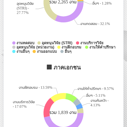
อมรรัตน์ คุ้มชู
โทร.2283
สำนักวิจัยวิทยาศาสตร์และเทคโนโลยี (STRI)
กฤดา จรัสศรีสกุล
โทร.1506
ธนพล นิงสานนท์
โทร.1513
ชวพล ตรีวิสูตร
โทร.1548
สำนักพัฒนาเทคโนโลยีเพื่ออุตสาหกรรม (ITDI)
อิทธิพล คำคล้าย
โทร.2610
สำนักพัฒนาเทคนิคศึกษา (ITED)
อุทุมพร สมาน
โทร.2313
ชัยพิพัฒน์ ศรีมณีชัย
โทร.2305