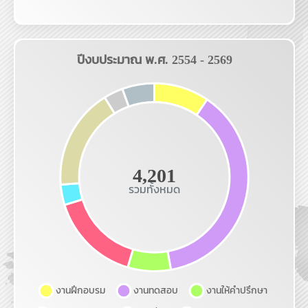
สุภัตรา จอมทรักษ์
โทร.7932
มีชัย ลัดดี
คณะเทคโนโลยีและการจัดการอุตสาหกรรม (ITM)
ทิพวรรณ เชียงพงศ์พันธุ์
โทร.7016
วิชชุดา หาญโสภา
โทร.-
คณะเทคโนโลยีสารสนเทศและนวัตกรรมดิจิทัล (ITD)
วลัยลักษณ์ พันต่าย
โทร.2712
พรพิมล ฝ้ายเทศ
โทร.2704
คณะศิลปศาสตร์ประยุกต์ (ARTS)
นภาอร เกษมจิต